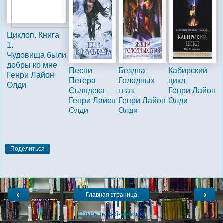
Циклоп. Книга
1.
Чудовища были
добры ко мне
Песни
Бездна
Кабирский
Генри Лайон
Петера
Голодных
цикл
Олди
Сьлядека
глаз
Генри Лайон
Генри Лайон
Генри Лайон
Олди
Олди
Олди
Поделиться
‹
›
Главная страница
Открыть веб-версию